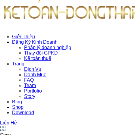
Giới Thiệu
Đăng Ký Kinh Doanh
Pháp lý doanh nghiệp
Thay đổi GPKD
Kế toán thuế
Trang
Dịch Vụ
Danh Mục
FAQ
Team
Portfolio
Story
Blog
Shop
Download
Liên Hệ