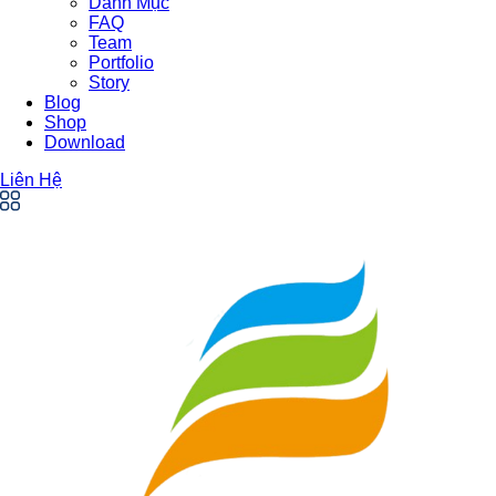
Danh Mục
FAQ
Team
Portfolio
Story
Blog
Shop
Download
Liên Hệ