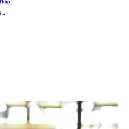
 Tháp
...