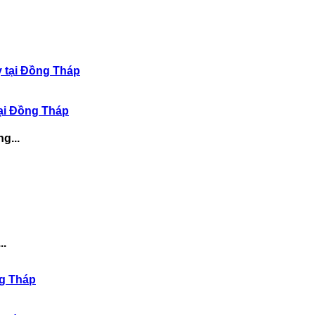
tại Đồng Tháp
g...
..