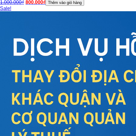
1.000.000
₫
800.000
₫
Thêm vào giỏ hàng
Sale!