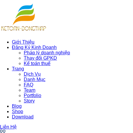
Giới Thiệu
Đăng Ký Kinh Doanh
Pháp lý doanh nghiệp
Thay đổi GPKD
Kế toán thuế
Trang
Dịch Vụ
Danh Mục
FAQ
Team
Portfolio
Story
Blog
Shop
Download
Liên Hệ