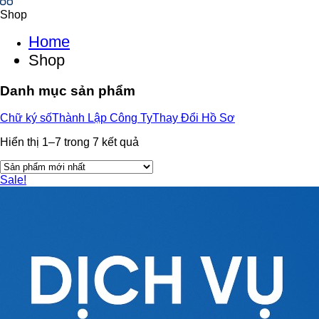
Shop
Home
Shop
Danh mục sản phẩm
Chữ ký số
Thành Lập Công Ty
Thay Đổi Hồ Sơ
Hiển thị 1–
7
trong
7
kết quả
Sale!