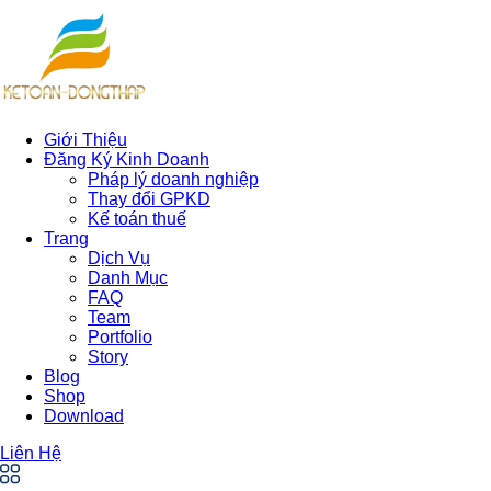
Giới Thiệu
Đăng Ký Kinh Doanh
Pháp lý doanh nghiệp
Thay đổi GPKD
Kế toán thuế
Trang
Dịch Vụ
Danh Mục
FAQ
Team
Portfolio
Story
Blog
Shop
Download
Liên Hệ