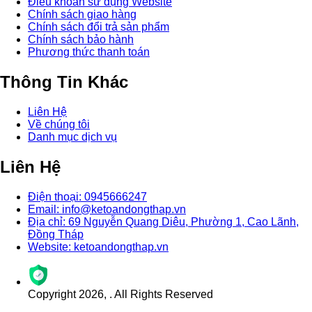
Điều khoản sử dụng Website
Chính sách giao hàng
Chính sách đổi trả sản phẩm
Chính sách bảo hành
Phương thức thanh toán
Thông Tin Khác
Liên Hệ
Về chúng tôi
Danh mục dịch vụ
Liên Hệ
Điện thoại: 0945666247
Email: info@ketoandongthap.vn
Địa chỉ: 69 Nguyễn Quang Diêu, Phường 1, Cao Lãnh,
Đồng Tháp
Website: ketoandongthap.vn
Copyright
2026
,
. All Rights Reserved