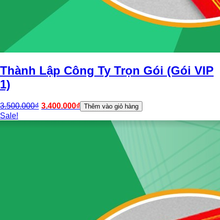
Thành Lập Công Ty Trọn Gói (Gói VIP
1)
3.500.000
₫
3.400.000
₫
Thêm vào giỏ hàng
Sale!