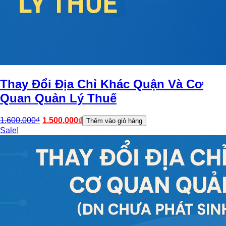
Thay Đổi Địa Chỉ Khác Quận Và Cơ
Quan Quản Lý Thuế
1.600.000
₫
1.500.000
₫
Thêm vào giỏ hàng
Sale!