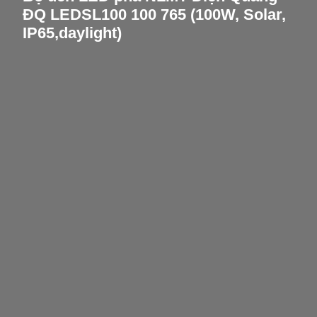
ĐQ LEDSL100 100 765 (100W, Solar,
IP65,daylight)
Opening
/bo-den-led-pha-nang-luong-mat-troi-dien-quang-premium-anh-sang-trang-dq-ledsl100-100-765-100w-solar-ip65anh-sang-trang