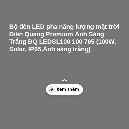
Bộ đèn LED pha năng lượng mặt trời
Điện Quang Premium Ánh Sáng
Trắng ĐQ LEDSL100 100 765 (100W,
Solar, IP65,Ánh sáng trắng)
Opening
/bo-den-led-pha-nang-luong-mat-troi-dien-quang-premium-anh-sang-trang-dq-ledsl100-100-765-100w-solar-ip65anh-sang-trang