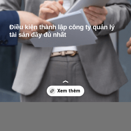
Điều kiện thành lập công ty quản lý
tài sản đầy đủ nhất
Opening
/dieu-kien-thanh-lap-cong-ty-quan-ly-tai-san-day-du-nhat