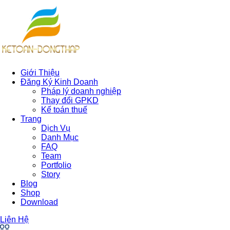
Giới Thiệu
Đăng Ký Kinh Doanh
Pháp lý doanh nghiệp
Thay đổi GPKD
Kế toán thuế
Trang
Dịch Vụ
Danh Mục
FAQ
Team
Portfolio
Story
Blog
Shop
Download
Liên Hệ