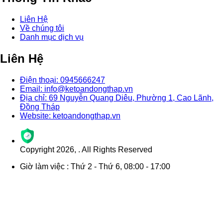
Liên Hệ
Về chúng tôi
Danh mục dịch vụ
Liên Hệ
Điện thoại: 0945666247
Email: info@ketoandongthap.vn
Địa chỉ: 69 Nguyễn Quang Diêu, Phường 1, Cao Lãnh,
Đồng Tháp
Website: ketoandongthap.vn
Copyright
2026
,
. All Rights Reserved
Giờ làm việc : Thứ 2 - Thứ 6, 08:00 - 17:00