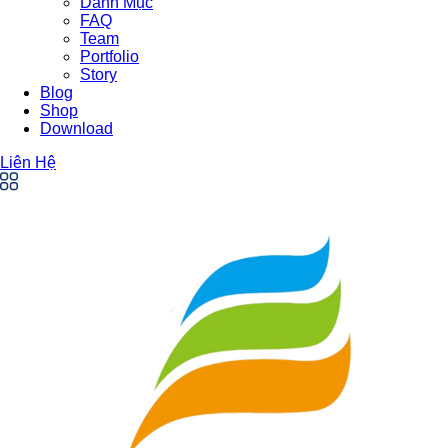
Danh Mục
FAQ
Team
Portfolio
Story
Blog
Shop
Download
Liên Hệ