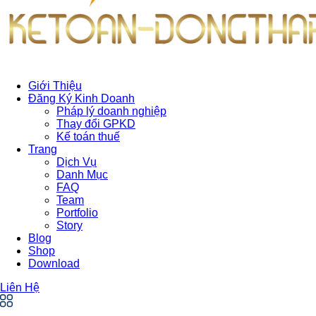
Giới Thiệu
Đăng Ký Kinh Doanh
Pháp lý doanh nghiệp
Thay đổi GPKD
Kế toán thuế
Trang
Dịch Vụ
Danh Mục
FAQ
Team
Portfolio
Story
Blog
Shop
Download
Liên Hệ